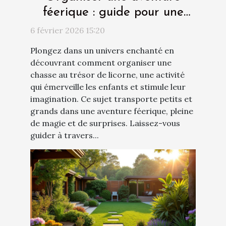
féerique : guide pour une
chasse au trésor de licorne
6 février 2026 15:20
Plongez dans un univers enchanté en
découvrant comment organiser une
chasse au trésor de licorne, une activité
qui émerveille les enfants et stimule leur
imagination. Ce sujet transporte petits et
grands dans une aventure féerique, pleine
de magie et de surprises. Laissez-vous
guider à travers...