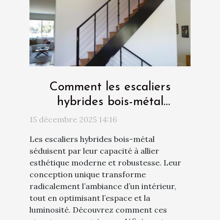
Comment les escaliers
hybrides bois-métal
transforment-ils votre
15 décembre 2025 14:16
intérieur ?
Les escaliers hybrides bois-métal
séduisent par leur capacité à allier
esthétique moderne et robustesse. Leur
conception unique transforme
radicalement l’ambiance d’un intérieur,
tout en optimisant l’espace et la
luminosité. Découvrez comment ces