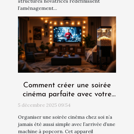
structures novatrices redéfinissent
l’aménagement...
Comment créer une soirée
cinéma parfaite avec votre
nouvelle machine à popcorn
5 décembre 2025 09:54
?
Organiser une soirée cinéma chez soi n’a
jamais été aussi simple avec l’arrivée d’une
machine à popcorn. Cet appareil