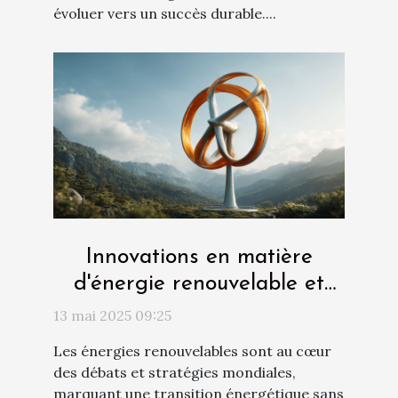
évoluer vers un succès durable....
Innovations en matière
d'énergie renouvelable et
leur rôle dans l'économie
13 mai 2025 09:25
mondiale
Les énergies renouvelables sont au cœur
des débats et stratégies mondiales,
marquant une transition énergétique sans