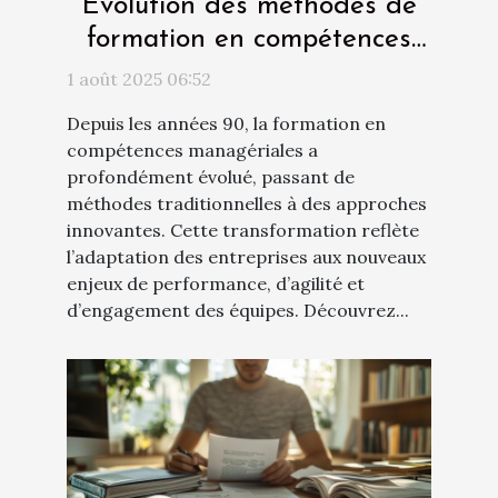
Évolution des méthodes de
formation en compétences
managériales depuis les
1 août 2025 06:52
années 90
Depuis les années 90, la formation en
compétences managériales a
profondément évolué, passant de
méthodes traditionnelles à des approches
innovantes. Cette transformation reflète
l’adaptation des entreprises aux nouveaux
enjeux de performance, d’agilité et
d’engagement des équipes. Découvrez...