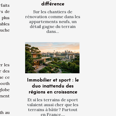
différence
faits
rs de
Sur les chantiers de
rénovation comme dans les
 plus
appartements neufs, un
ables
détail gagne du terrain
ouche
dans...
r les
r des
ue ce
Immobilier et sport : le
booth
duo inattendu des
globe
régions en croissance
ement
Et si les terrains de sport
valaient aussi cher que les
terrains à bâtir ? Partout
th au
en France,...