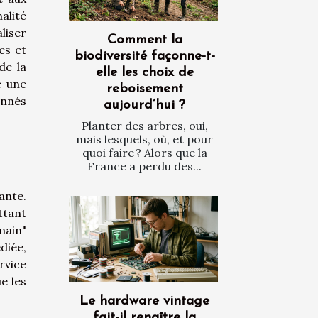
alité
liser
Comment la
es et
biodiversité façonne-t-
de la
elle les choix de
e une
reboisement
onnés
aujourd’hui ?
Planter des arbres, oui,
mais lesquels, où, et pour
quoi faire ? Alors que la
France a perdu des...
ante.
ttant
main"
diée,
rvice
e les
Le hardware vintage
fait-il renaître la