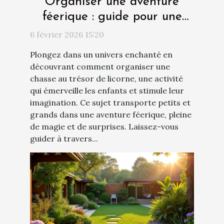
Organiser une aventure
féerique : guide pour une
chasse au trésor de licorne
6 février 2026 15:20
Plongez dans un univers enchanté en
découvrant comment organiser une
chasse au trésor de licorne, une activité
qui émerveille les enfants et stimule leur
imagination. Ce sujet transporte petits et
grands dans une aventure féerique, pleine
de magie et de surprises. Laissez-vous
guider à travers...