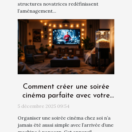
structures novatrices redéfinissent
l’aménagement...
Comment créer une soirée
cinéma parfaite avec votre
nouvelle machine à popcorn
5 décembre 2025 09:54
?
Organiser une soirée cinéma chez soi n’a
jamais été aussi simple avec l’arrivée d’une