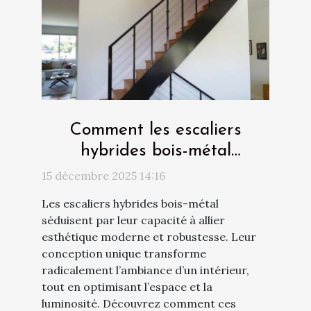
Comment les escaliers
hybrides bois-métal
transforment-ils votre
15 décembre 2025 14:16
intérieur ?
Les escaliers hybrides bois-métal
séduisent par leur capacité à allier
esthétique moderne et robustesse. Leur
conception unique transforme
radicalement l’ambiance d’un intérieur,
tout en optimisant l’espace et la
luminosité. Découvrez comment ces