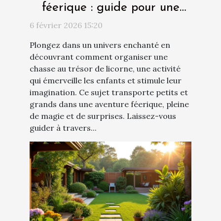
féerique : guide pour une
chasse au trésor de licorne
6 février 2026 15:20
Plongez dans un univers enchanté en
découvrant comment organiser une
chasse au trésor de licorne, une activité
qui émerveille les enfants et stimule leur
imagination. Ce sujet transporte petits et
grands dans une aventure féerique, pleine
de magie et de surprises. Laissez-vous
guider à travers...