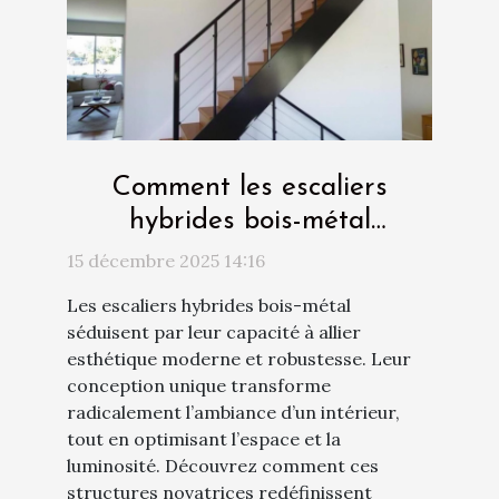
Comment les escaliers
hybrides bois-métal
transforment-ils votre
15 décembre 2025 14:16
intérieur ?
Les escaliers hybrides bois-métal
séduisent par leur capacité à allier
esthétique moderne et robustesse. Leur
conception unique transforme
radicalement l’ambiance d’un intérieur,
tout en optimisant l’espace et la
luminosité. Découvrez comment ces
structures novatrices redéfinissent