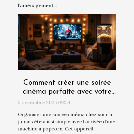
l’aménagement...
Comment créer une soirée
cinéma parfaite avec votre
nouvelle machine à popcorn
5 décembre 2025 09:54
?
Organiser une soirée cinéma chez soi n’a
jamais été aussi simple avec l’arrivée d’une
machine à popcorn. Cet appareil