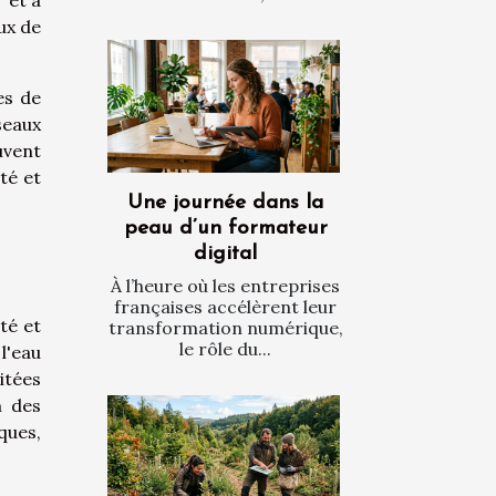
ux de
es de
seaux
euvent
té et
Une journée dans la
peau d’un formateur
digital
À l’heure où les entreprises
françaises accélèrent leur
té et
transformation numérique,
le rôle du...
l'eau
itées
n des
ques,