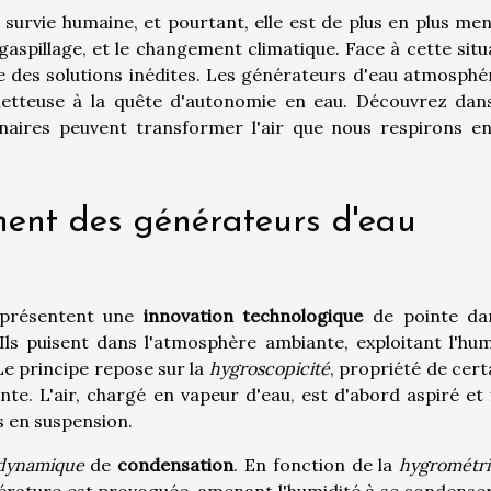
la survie humaine, et pourtant, elle est de plus en plus me
gaspillage, et le changement climatique. Face à cette situ
e des solutions inédites. Les générateurs d'eau atmosphé
tteuse à la quête d'autonomie en eau. Découvrez dan
nnaires peuvent transformer l'air que nous respirons e
ment des générateurs d'eau
eprésentent une
innovation technologique
de pointe da
ls puisent dans l'atmosphère ambiante, exploitant l'hum
 Le principe repose sur la
hygroscopicité
, propriété de cert
te. L'air, chargé en vapeur d'eau, est d'abord aspiré et f
s en suspension.
dynamique
de
condensation
. En fonction de la
hygrométri
mpérature est provoquée, amenant l'humidité à se condenser