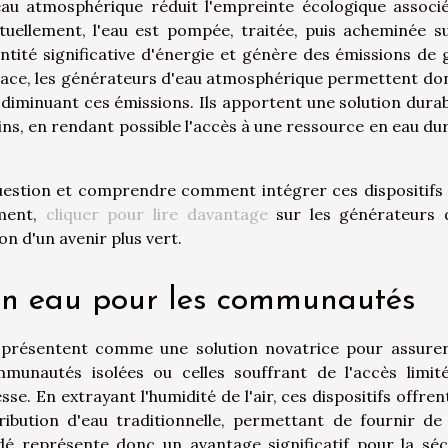
'eau atmosphérique réduit l'empreinte écologique associ
tuellement, l'eau est pompée, traitée, puis acheminée s
ntité significative d'énergie et génère des émissions de 
 place, les générateurs d'eau atmosphérique permettent do
diminuant ces émissions. Ils apportent une solution durab
s, en rendant possible l'accès à une ressource en eau dur
question et comprendre comment intégrer ces dispositifs
ement,
cliquer pour lire davantage
sur les générateurs 
n d'un avenir plus vert.
 en eau pour les communautés
 présentent comme une solution novatrice pour assure
unautés isolées ou celles souffrant de l'accès limit
e. En extrayant l'humidité de l'air, ces dispositifs offren
tribution d'eau traditionnelle, permettant de fournir de 
é représente donc un avantage significatif pour la séc