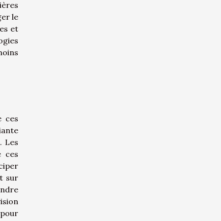
ières
er le
es et
ogies
moins
e ces
iante
. Les
e ces
ciper
t sur
endre
ision
 pour