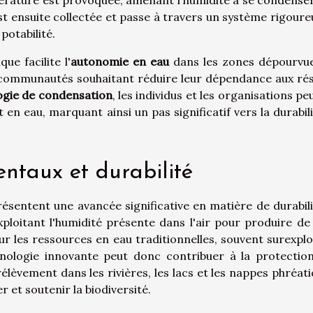
st ensuite collectée et passe à travers un système rigoure
potabilité.
e facilite l'
autonomie en eau
dans les zones dépourvu
s communautés souhaitant réduire leur dépendance aux ré
ogie de condensation
, les individus et les organisations p
n eau, marquant ainsi un pas significatif vers la durabili
ntaux et durabilité
sentent une avancée significative en matière de durabili
loitant l'humidité présente dans l'air pour produire de 
sur les ressources en eau traditionnelles, souvent surexplo
hnologie innovante peut donc contribuer à la protectio
lèvement dans les rivières, les lacs et les nappes phréati
r et soutenir la biodiversité.