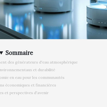
Sommaire
ment des générateurs d'eau atmosphérique
nvironnementaux et durabilité
nomie en eau pour les communautés
ns économiques et financières
es et perspectives d'avenir