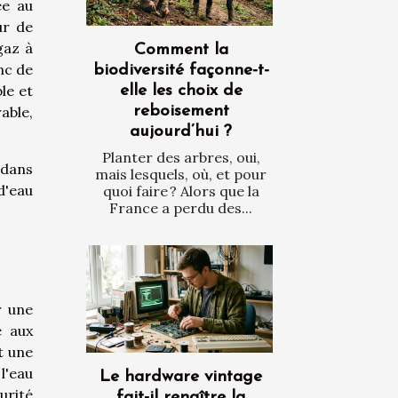
ée au
ur de
gaz à
Comment la
nc de
biodiversité façonne-t-
le et
elle les choix de
able,
reboisement
aujourd’hui ?
Planter des arbres, oui,
 dans
mais lesquels, où, et pour
d'eau
quoi faire ? Alors que la
France a perdu des...
r une
é aux
t une
l'eau
Le hardware vintage
urité
fait-il renaître la