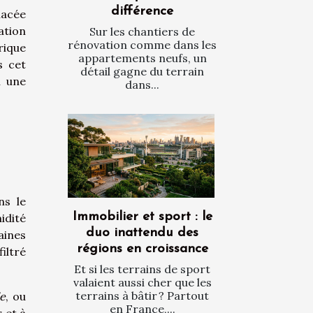
différence
nacée
ation
Sur les chantiers de
rénovation comme dans les
rique
appartements neufs, un
s cet
détail gagne du terrain
n une
dans...
ns le
Immobilier et sport : le
idité
duo inattendu des
aines
régions en croissance
iltré
Et si les terrains de sport
valaient aussi cher que les
terrains à bâtir ? Partout
e
, ou
en France,...
 et à