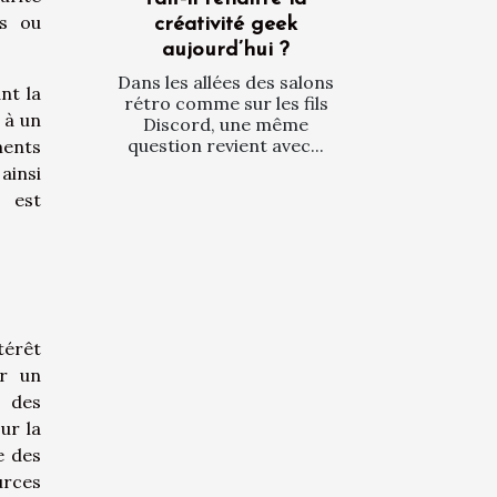
ts ou
créativité geek
aujourd’hui ?
Dans les allées des salons
nt la
rétro comme sur les fils
 à un
Discord, une même
question revient avec...
ments
ainsi
u est
térêt
er un
é des
ur la
e des
urces