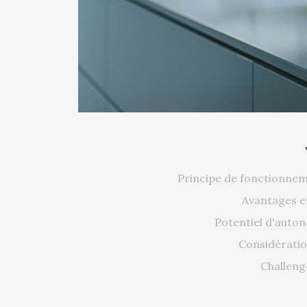
Principe de fonctionne
Avantages e
Potentiel d'auto
Considératio
Challeng