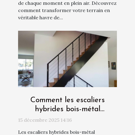
de chaque moment en plein air. Découvrez
comment transformer votre terrain en
véritable havre de...
Comment les escaliers
hybrides bois-métal
transforment-ils votre
15 décembre 2025 14:16
intérieur ?
Les escaliers hybrides bois-métal