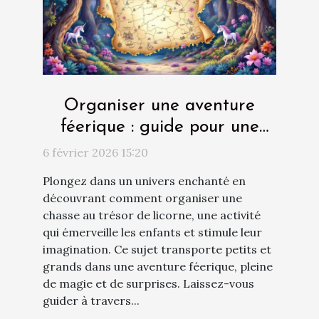
Organiser une aventure
féerique : guide pour une
chasse au trésor de licorne
6 février 2026 15:20
Plongez dans un univers enchanté en
découvrant comment organiser une
chasse au trésor de licorne, une activité
qui émerveille les enfants et stimule leur
imagination. Ce sujet transporte petits et
grands dans une aventure féerique, pleine
de magie et de surprises. Laissez-vous
guider à travers...