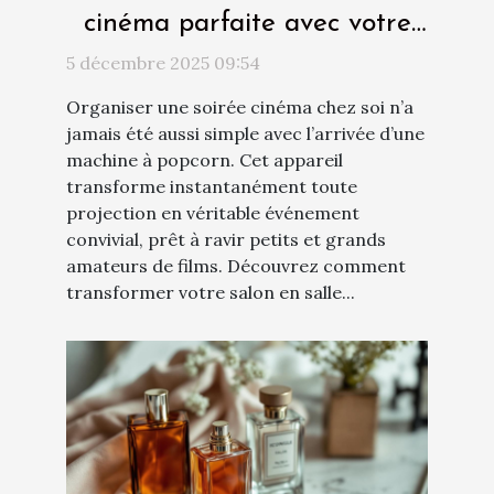
cinéma parfaite avec votre
nouvelle machine à popcorn
5 décembre 2025 09:54
?
Organiser une soirée cinéma chez soi n’a
jamais été aussi simple avec l’arrivée d’une
machine à popcorn. Cet appareil
transforme instantanément toute
projection en véritable événement
convivial, prêt à ravir petits et grands
amateurs de films. Découvrez comment
transformer votre salon en salle...