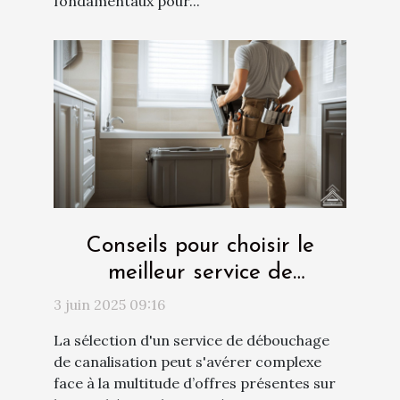
fondamentaux pour...
Conseils pour choisir le
meilleur service de
débouchage de canalisation
3 juin 2025 09:16
La sélection d'un service de débouchage
de canalisation peut s'avérer complexe
face à la multitude d’offres présentes sur