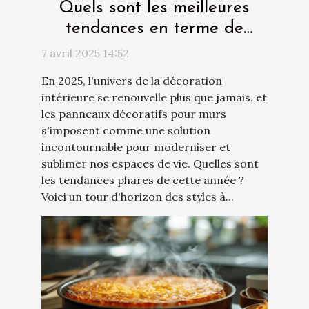
Quels sont les meilleures
tendances en terme de
panneau décoratif pour les
7 avril 2025 14:52
murs en 2025 ?
En 2025, l'univers de la décoration
intérieure se renouvelle plus que jamais, et
les panneaux décoratifs pour murs
s'imposent comme une solution
incontournable pour moderniser et
sublimer nos espaces de vie. Quelles sont
les tendances phares de cette année ?
Voici un tour d'horizon des styles à...